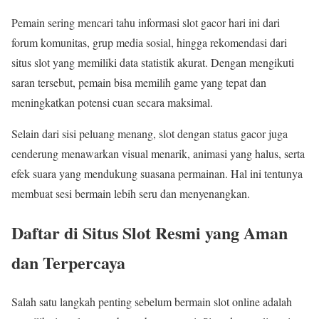
Pemain sering mencari tahu informasi slot gacor hari ini dari
forum komunitas, grup media sosial, hingga rekomendasi dari
situs slot yang memiliki data statistik akurat. Dengan mengikuti
saran tersebut, pemain bisa memilih game yang tepat dan
meningkatkan potensi cuan secara maksimal.
Selain dari sisi peluang menang, slot dengan status gacor juga
cenderung menawarkan visual menarik, animasi yang halus, serta
efek suara yang mendukung suasana permainan. Hal ini tentunya
membuat sesi bermain lebih seru dan menyenangkan.
Daftar di Situs Slot Resmi yang Aman
dan Terpercaya
Salah satu langkah penting sebelum bermain slot online adalah