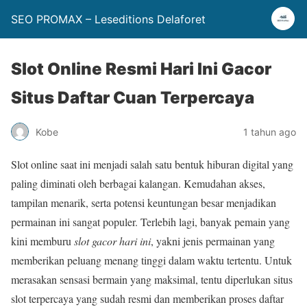
SEO PROMAX – Leseditions Delaforet
Slot Online Resmi Hari Ini Gacor
Situs Daftar Cuan Terpercaya
Kobe
1 tahun ago
Slot online saat ini menjadi salah satu bentuk hiburan digital yang
paling diminati oleh berbagai kalangan. Kemudahan akses,
tampilan menarik, serta potensi keuntungan besar menjadikan
permainan ini sangat populer. Terlebih lagi, banyak pemain yang
kini memburu
slot gacor hari ini
, yakni jenis permainan yang
memberikan peluang menang tinggi dalam waktu tertentu. Untuk
merasakan sensasi bermain yang maksimal, tentu diperlukan situs
slot terpercaya yang sudah resmi dan memberikan proses daftar