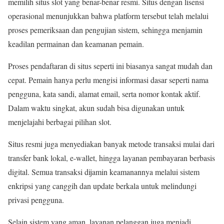
memilih situs slot yang benar-benar resmi. Situs dengan lisensi
operasional menunjukkan bahwa platform tersebut telah melalui
proses pemeriksaan dan pengujian sistem, sehingga menjamin
keadilan permainan dan keamanan pemain.
Proses pendaftaran di situs seperti ini biasanya sangat mudah dan
cepat. Pemain hanya perlu mengisi informasi dasar seperti nama
pengguna, kata sandi, alamat email, serta nomor kontak aktif.
Dalam waktu singkat, akun sudah bisa digunakan untuk
menjelajahi berbagai pilihan slot.
Situs resmi juga menyediakan banyak metode transaksi mulai dari
transfer bank lokal, e-wallet, hingga layanan pembayaran berbasis
digital. Semua transaksi dijamin keamanannya melalui sistem
enkripsi yang canggih dan update berkala untuk melindungi
privasi pengguna.
Selain sistem yang aman, layanan pelanggan juga menjadi