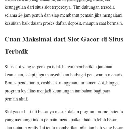
keunggulan dari situs slot terpercaya. Tim dukungan tersedia
selama 24 jam penuh dan siap membantu pemain jika mengalami
kesulitan baik dalam proses daftar, deposit, maupun saat bermain.
Cuan Maksimal dari Slot Gacor di Situs
Terbaik
Situs slot yang terpercaya tidak hanya memberikan jaminan
keamanan, tetapi juga menyediakan berbagai penawaran menarik.
Bonus pendaftaran, cashback mingguan, turnamen slot, hingga
program loyalitas menjadi keuntungan tambahan bagi para
pemain aktif.
Slot gacor hari ini biasanya masuk dalam program promo tertentu
yang memungkinkan pemain mendapatkan hadiah lebih besar
atau putaran gratis. Ini tentu memberikan nilai tambah yang besar,