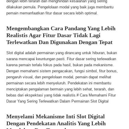
dengan lebih terarah dan menghindari kesalahan yang sering
dilakukan pemula. Pengelolaan modal yang baik juga membantu
pemain memanfaatkan fitur dasar secara lebih optimal.
Mengembangkan Cara Pandang Yang Lebih
Realistis Agar Fitur Dasar Tidak Lagi
Terlewatkan Dan Digunakan Dengan Tepat
Slot digital adalah permainan yang dirancang untuk hiburan, bukan
sarana mencapai keuntungan pasti. Fitur dasar sering terlewatkan
karena pemain terlalu fokus pada hasil, bukan pada mekanisme.
Dengan memahami sistem pengacakan, fungsi simbol, fitur bonus,
pengaruh visual, dan pengelolaan modal, pemain dapat melihat
permainan secara lebih menyeluruh. Pendekatan ini membantu
menciptakan pengalaman bermain yang lebih sehat, terarah, dan
bebas dari ekspektasi yang tidak realistis.# Cara Memahami Fitur
Dasar Yang Sering Terlewatkan Dalam Permainan Slot Digital
Menyelami Mekanisme Inti Slot Digital
Dengan Pendekatan Analitis Yang Lebih