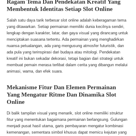
Ragam Tema Dan Pendekatan Kreatif Yang
Membentuk Identitas Setiap Slot Online
Salah satu daya tarik terbesar slot online adalah keberagaman tema
yang ditawarkan. Setiap permainan memiliki dunia kecilnya sendiri,
lengkap dengan karakter, latar, dan gaya visual yang dirancang untuk
menciptakan suasana tertentu. Ada permainan yang menghadirkan
nuansa petualangan, ada yang mengusung atmosfer futuristik, dan
ada pula yang terinspirasi dari budaya atau mitologi. Pendekatan
kreatif ini bukan sekadar dekorasi, tetapi bagian dari strategi untuk
membuat pemain merasa terlibat dalam cerita yang dibangun melalui
animasi, warna, dan efek suara.
Mekanisme Fitur Dan Elemen Permainan
Yang Mengatur Ritme Dan Dinamika Slot
Online
Di balik tampilan visual yang menarik, slot online memiliki struktur
fitur yang menentukan bagaimana permainan berlangsung. Gulungan
menjadi pusat hasil utama, garis pembayaran mengatur kombinasi
kemenangan, sementara simbol khusus dapat memicu kejutan yang