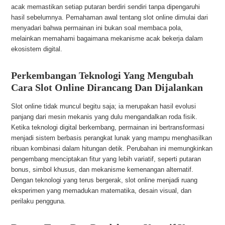
acak memastikan setiap putaran berdiri sendiri tanpa dipengaruhi
hasil sebelumnya. Pemahaman awal tentang slot online dimulai dari
menyadari bahwa permainan ini bukan soal membaca pola,
melainkan memahami bagaimana mekanisme acak bekerja dalam
ekosistem digital.
Perkembangan Teknologi Yang Mengubah
Cara Slot Online Dirancang Dan Dijalankan
Slot online tidak muncul begitu saja; ia merupakan hasil evolusi
panjang dari mesin mekanis yang dulu mengandalkan roda fisik.
Ketika teknologi digital berkembang, permainan ini bertransformasi
menjadi sistem berbasis perangkat lunak yang mampu menghasilkan
ribuan kombinasi dalam hitungan detik. Perubahan ini memungkinkan
pengembang menciptakan fitur yang lebih variatif, seperti putaran
bonus, simbol khusus, dan mekanisme kemenangan alternatif.
Dengan teknologi yang terus bergerak, slot online menjadi ruang
eksperimen yang memadukan matematika, desain visual, dan
perilaku pengguna.