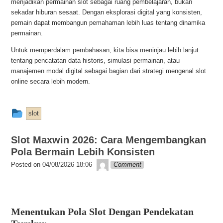
menjadikan permainan slot sebagai ruang pembelajaran, bukan
sekadar hiburan sesaat. Dengan eksplorasi digital yang konsisten,
pemain dapat membangun pemahaman lebih luas tentang dinamika
permainan.
Untuk memperdalam pembahasan, kita bisa meninjau lebih lanjut
tentang
pencatatan data historis
,
simulasi permainan
, atau
manajemen modal digital
sebagai bagian dari strategi mengenal slot
online secara lebih modern.
This
slot
entry
Slot Maxwin 2026: Cara Mengembangkan
was
Pola Bermain Lebih Konsisten
posted
Kobe
Posted on
04/08/2026 18:06
Comment
in
Menentukan Pola Slot Dengan Pendekatan