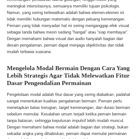
meningkat intensitasnya, semuanya memiliki tujuan psikologis.
Namun, yang sering terlewatkan adalah bahwa elemen-elemen ini
tidak memiliki hubungan matematis dengan peluang kemenangan.
Pemain yang tidak menyadari hal ini sering menganggap efek visual
sebagai tanda bahwa mesin sedang “hangat” atau “siap membayar”.
Dengan memahami bahwa visual dan audio hanyalah bagian dari
desain pengalaman, pemain dapat menjaga objektivitas dan tidak
mudah terbawa suasana.
Mengelola Modal Bermain Dengan Cara Yang
Lebih Strategis Agar Tidak Melewatkan Fitur
Dasar Pengendalian Permainan
Pengelolaan modal adalah fitur dasar yang sering diabaikan, padahal
sangat menentukan kualitas pengalaman bermain. Pemain perlu
menetapkan batas kerugian, target kemenangan, dan durasi bermain
sebelum memulai. Kesalahan umum terjadi ketika pemain bermain
tanpa batasan, sehingga keputusan impulsif lebih mudah muncul.
Dengan memahami bahwa modal adalah bagian dari strategi, bukan
sekadar angka yang dihabiskan, pemain dapat memulai permainan