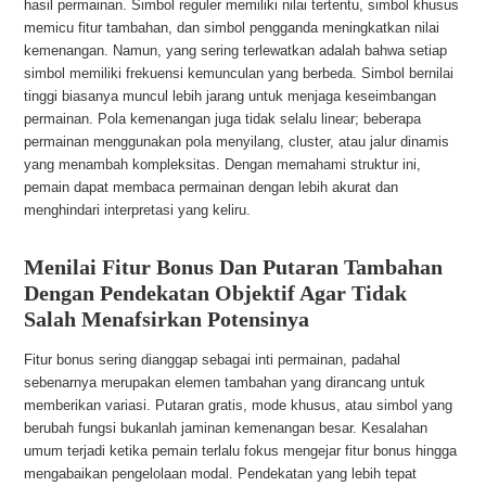
hasil permainan. Simbol reguler memiliki nilai tertentu, simbol khusus
memicu fitur tambahan, dan simbol pengganda meningkatkan nilai
kemenangan. Namun, yang sering terlewatkan adalah bahwa setiap
simbol memiliki frekuensi kemunculan yang berbeda. Simbol bernilai
tinggi biasanya muncul lebih jarang untuk menjaga keseimbangan
permainan. Pola kemenangan juga tidak selalu linear; beberapa
permainan menggunakan pola menyilang, cluster, atau jalur dinamis
yang menambah kompleksitas. Dengan memahami struktur ini,
pemain dapat membaca permainan dengan lebih akurat dan
menghindari interpretasi yang keliru.
Menilai Fitur Bonus Dan Putaran Tambahan
Dengan Pendekatan Objektif Agar Tidak
Salah Menafsirkan Potensinya
Fitur bonus sering dianggap sebagai inti permainan, padahal
sebenarnya merupakan elemen tambahan yang dirancang untuk
memberikan variasi. Putaran gratis, mode khusus, atau simbol yang
berubah fungsi bukanlah jaminan kemenangan besar. Kesalahan
umum terjadi ketika pemain terlalu fokus mengejar fitur bonus hingga
mengabaikan pengelolaan modal. Pendekatan yang lebih tepat