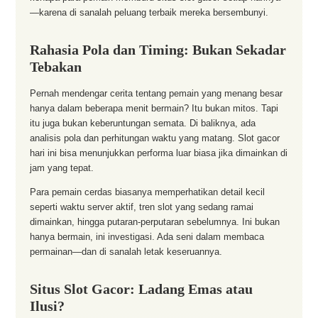
—karena di sanalah peluang terbaik mereka bersembunyi.
Rahasia Pola dan Timing: Bukan Sekadar
Tebakan
Pernah mendengar cerita tentang pemain yang menang besar
hanya dalam beberapa menit bermain? Itu bukan mitos. Tapi
itu juga bukan keberuntungan semata. Di baliknya, ada
analisis pola dan perhitungan waktu yang matang. Slot gacor
hari ini bisa menunjukkan performa luar biasa jika dimainkan di
jam yang tepat.
Para pemain cerdas biasanya memperhatikan detail kecil
seperti waktu server aktif, tren slot yang sedang ramai
dimainkan, hingga putaran-perputaran sebelumnya. Ini bukan
hanya bermain, ini investigasi. Ada seni dalam membaca
permainan—dan di sanalah letak keseruannya.
Situs Slot Gacor: Ladang Emas atau
Ilusi?