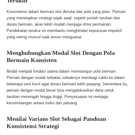
Terukur
Konsistensi dalam bermain slot dimulai dari pola yang jelas. Pemain
yang menetapkan strategi sejak awal, seperti jumlah taruhan dan
durasi bermain, akan lebih mudah menjaga ritme permainan.
Pendekatan terukur ini membantu menghindari keputusan impulsif
yang sering muncul saat emosi menguasai.
Menghubungkan Modal Slot Dengan Pola
Bermain Konsisten
Modal menjadi fondasi utama dalam membangun pola bermain.
Pemain dengan modal terbatas sebaiknya membagi saldo ke dalam
beberapa sesi kecil agar durasi bermain lebih panjang. Sementara itu,
pemain dengan modal besar bisa mengalokasikan dana untuk
taruhan menengah hingga tinggi. Penyesuaian ini menjaga
keseimbangan antara risiko dan peluang.
Menilai Varians Slot Sebagai Panduan
Konsistensi Strategi