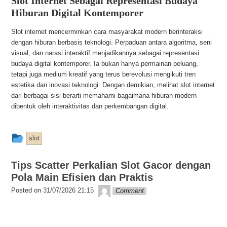
Slot Internet Sebagai Representasi Budaya
Hiburan Digital Kontemporer
Slot internet mencerminkan cara masyarakat modern berinteraksi
dengan hiburan berbasis teknologi. Perpaduan antara algoritma, seni
visual, dan narasi interaktif menjadikannya sebagai representasi
budaya digital kontemporer. Ia bukan hanya permainan peluang,
tetapi juga medium kreatif yang terus berevolusi mengikuti tren
estetika dan inovasi teknologi. Dengan demikian, melihat slot internet
dari berbagai sisi berarti memahami bagaimana hiburan modern
dibentuk oleh interaktivitas dan perkembangan digital.
This
slot
entry
Tips Scatter Perkalian Slot Gacor dengan
was
Pola Main Efisien dan Praktis
posted
Kobe
Posted on
31/07/2026 21:15
Comment
in