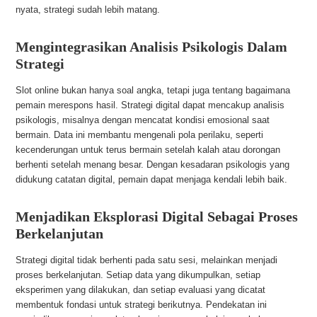
nyata, strategi sudah lebih matang.
Mengintegrasikan Analisis Psikologis Dalam
Strategi
Slot online bukan hanya soal angka, tetapi juga tentang bagaimana
pemain merespons hasil. Strategi digital dapat mencakup analisis
psikologis, misalnya dengan mencatat kondisi emosional saat
bermain. Data ini membantu mengenali pola perilaku, seperti
kecenderungan untuk terus bermain setelah kalah atau dorongan
berhenti setelah menang besar. Dengan kesadaran psikologis yang
didukung catatan digital, pemain dapat menjaga kendali lebih baik.
Menjadikan Eksplorasi Digital Sebagai Proses
Berkelanjutan
Strategi digital tidak berhenti pada satu sesi, melainkan menjadi
proses berkelanjutan. Setiap data yang dikumpulkan, setiap
eksperimen yang dilakukan, dan setiap evaluasi yang dicatat
membentuk fondasi untuk strategi berikutnya. Pendekatan ini