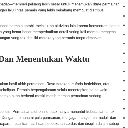
lu padat—memberi peluang lebih besar untuk menemukan ritme permainan
engan lalu lintas pemain yang lebih seimbang membuat distribusi
dari bermain sambil melakukan aktivitas lain karena konsentrasi penuh
n yang benar-benar memperhatikan detail sering kali mampu mengenali
ungan yang tak dimiliki mereka yang bermain tanpa observasi.
 Dan Menentukan Waktu
an hasil akhir permainan. Rasa serakah, euforia berlebihan, atau
 sekalipun. Pemain berpengalaman selalu menetapkan batas waktu
, mereka akan berhenti meski masih merasa permainan sedang
sendiri. Permainan slot online tidak hanya menuntut keberanian untuk
pat. Dengan memahami pola permainan, menjaga manajemen modal, dan
pan, melainkan hasil dari pendekatan cerdas dan disiplin dalam setiap