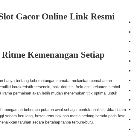
lot Gacor Online Link Resmi
 Ritme Kemenangan Setiap
kan hanya tentang keberuntungan semata, melainkan pemahaman
iki karakteristik tersendiri, baik dari sisi frekuensi keluaran simbol
rama permainan akan lebih mudah menemukan titik optimal untuk
 mengamati beberapa putaran awal sebagai bentuk analisis. Jika dalam
inggi secara berulang, besar kemungkinan mesin sedang berada pada fase
menaikkan taruhan secara bertahap tanpa terburu-buru.