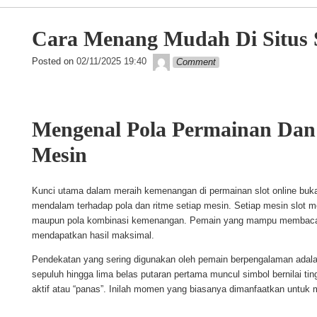
Navigation
Cara Menang Mudah Di Situs S
Kobe
Posted on
02/11/2025 19:40
Comment
Mengenal Pola Permainan Dan
Mesin
Kunci utama dalam meraih kemenangan di permainan slot online bu
mendalam terhadap pola dan ritme setiap mesin. Setiap mesin slot memil
maupun pola kombinasi kemenangan. Pemain yang mampu membaca i
mendapatkan hasil maksimal.
Pendekatan yang sering digunakan oleh pemain berpengalaman adalah
sepuluh hingga lima belas putaran pertama muncul simbol bernilai t
aktif atau “panas”. Inilah momen yang biasanya dimanfaatkan untuk 