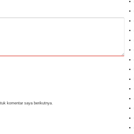
tuk komentar saya berikutnya.