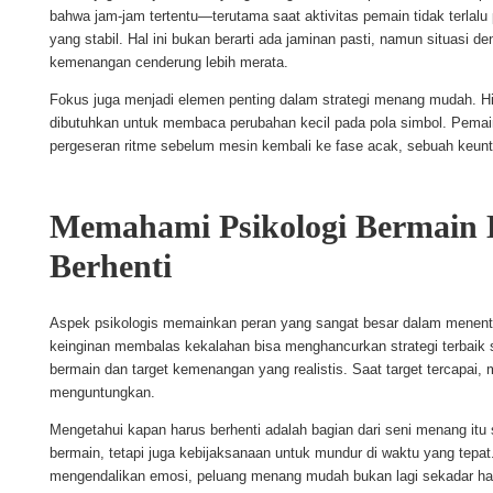
bahwa jam-jam tertentu—terutama saat aktivitas pemain tidak terla
yang stabil. Hal ini bukan berarti ada jaminan pasti, namun situasi d
kemenangan cenderung lebih merata.
Fokus juga menjadi elemen penting dalam strategi menang mudah. Hin
dibutuhkan untuk membaca perubahan kecil pada pola simbol. Pemai
pergeseran ritme sebelum mesin kembali ke fase acak, sebuah keunt
Memahami Psikologi Bermain
Berhenti
Aspek psikologis memainkan peran yang sangat besar dalam menentuk
keinginan membalas kekalahan bisa menghancurkan strategi terbaik
bermain dan target kemenangan yang realistis. Saat target tercapai
menguntungkan.
Mengetahui kapan harus berhenti adalah bagian dari seni menang itu 
bermain, tetapi juga kebijaksanaan untuk mundur di waktu yang te
mengendalikan emosi, peluang menang mudah bukan lagi sekadar hara