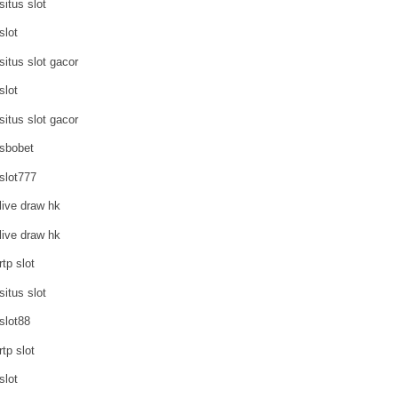
situs slot
slot
situs slot gacor
slot
situs slot gacor
sbobet
slot777
live draw hk
live draw hk
rtp slot
situs slot
slot88
rtp slot
slot