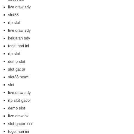
live draw sdy
slot88
rtp slot
live draw sdy
keluaran sdy
togel hari ini
rtp slot
demo slot
slot gacor
slot88 resmi
slot
live draw sdy
rtp slot gacor
demo slot
live draw hk
slot gacor 777
togel hari ini