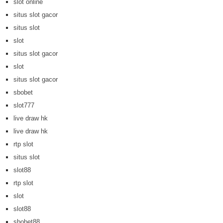
slot online
situs slot gacor
situs slot
slot
situs slot gacor
slot
situs slot gacor
sbobet
slot777
live draw hk
live draw hk
rtp slot
situs slot
slot88
rtp slot
slot
slot88
sbobet88