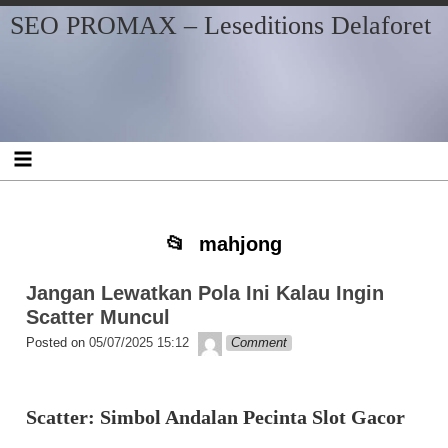
Skip
Skip
Skip
SEO PROMAX – Leseditions Delaforet
to
to
to
content
BLOCK-
BLOCK-
7
8
mahjong
Jangan Lewatkan Pola Ini Kalau Ingin
Scatter Muncul
Kobe
Posted on
05/07/2025 15:12
Comment
Scatter: Simbol Andalan Pecinta Slot Gacor