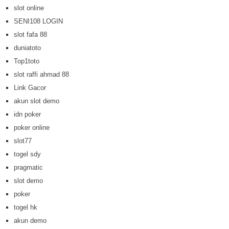
slot online
SENI108 LOGIN
slot fafa 88
duniatoto
Top1toto
slot raffi ahmad 88
Link Gacor
akun slot demo
idn poker
poker online
slot77
togel sdy
pragmatic
slot demo
poker
togel hk
akun demo