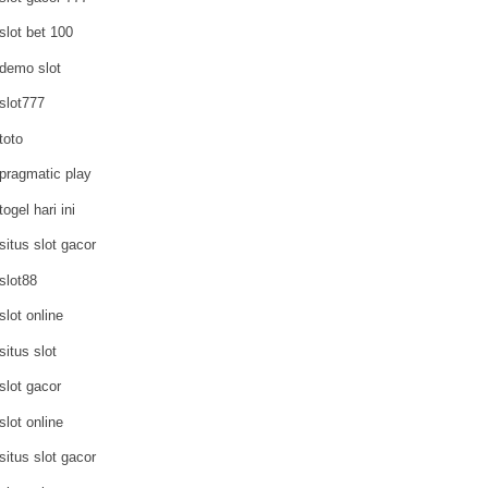
slot bet 100
demo slot
slot777
toto
pragmatic play
togel hari ini
situs slot gacor
slot88
slot online
situs slot
slot gacor
slot online
situs slot gacor