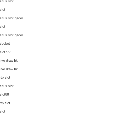
situs slot
slot
situs slot gacor
slot
situs slot gacor
sbobet
slot777
live draw hk
live draw hk
rtp slot
situs slot
slot88
rtp slot
slot