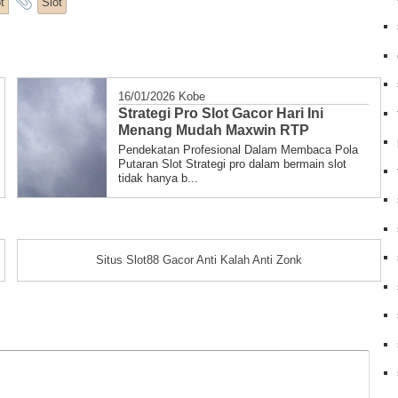
t
Slot
try
tagged
s
sted
16/01/2026
Kobe
Strategi Pro Slot Gacor Hari Ini
Menang Mudah Maxwin RTP
Pendekatan Profesional Dalam Membaca Pola
Putaran Slot Strategi pro dalam bermain slot
tidak hanya b...
Situs Slot88 Gacor Anti Kalah Anti Zonk