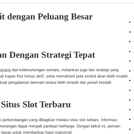
it dengan Peluang Besar
n Dengan Strategi Tepat
menang
dari keberuntungan semata, melainkan juga dari strategi yang
 kapan fitur bonus aktif, serta memahami pola simbol akan lebih mudah
buat pengalaman bermain terasa lebih terarah dan penuh kendali.
Situs Slot Terbaru
perkembangan yang dibagikan melalui situs slot terbaru. Informasi
emenangan dapat menjadi panduan berharga. Dengan bekal ini, pemain
g besar untuk memberikan hasil maksimal.