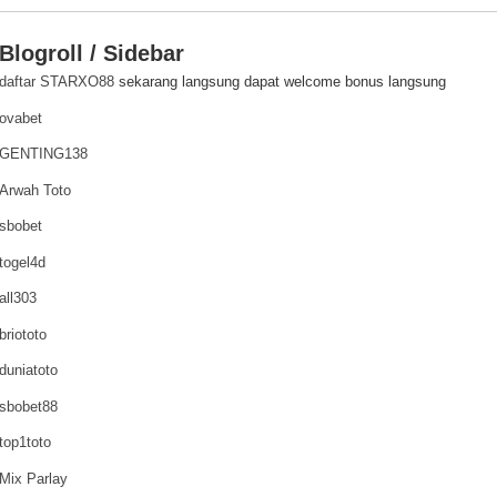
Blogroll / Sidebar
daftar STARXO88
sekarang langsung dapat welcome bonus langsung
ovabet
GENTING138
Arwah Toto
sbobet
togel4d
all303
briototo
duniatoto
sbobet88
top1toto
Mix Parlay