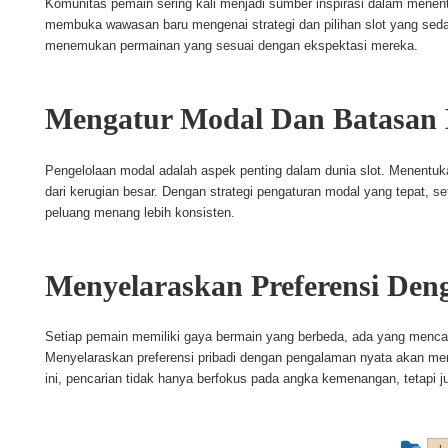
Komunitas pemain sering kali menjadi sumber inspirasi dalam menent
membuka wawasan baru mengenai strategi dan pilihan slot yang sedan
menemukan permainan yang sesuai dengan ekspektasi mereka.
Mengatur Modal Dan Batasan
Pengelolaan modal adalah aspek penting dalam dunia slot. Menentuka
dari kerugian besar. Dengan strategi pengaturan modal yang tepat, set
peluang menang lebih konsisten.
Menyelaraskan Preferensi De
Setiap pemain memiliki gaya bermain yang berbeda, ada yang mencar
Menyelaraskan preferensi pribadi dengan pengalaman nyata akan me
ini, pencarian tidak hanya berfokus pada angka kemenangan, tetapi
Th