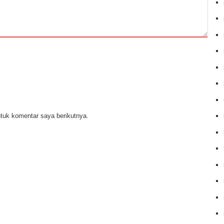
tuk komentar saya berikutnya.