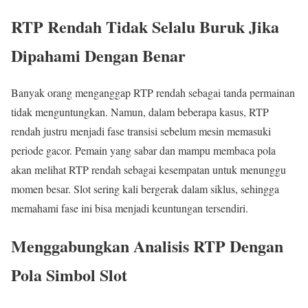
RTP Rendah Tidak Selalu Buruk Jika
Dipahami Dengan Benar
Banyak orang menganggap RTP rendah sebagai tanda permainan
tidak menguntungkan. Namun, dalam beberapa kasus, RTP
rendah justru menjadi fase transisi sebelum mesin memasuki
periode gacor. Pemain yang sabar dan mampu membaca pola
akan melihat RTP rendah sebagai kesempatan untuk menunggu
momen besar. Slot sering kali bergerak dalam siklus, sehingga
memahami fase ini bisa menjadi keuntungan tersendiri.
Menggabungkan Analisis RTP Dengan
Pola Simbol Slot