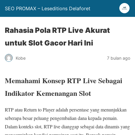
SEO PROMAX – Leseditions Delaforet
Rahasia Pola RTP Live Akurat
untuk Slot Gacor Hari Ini
Kobe
7 bulan ago
Memahami Konsep RTP Live Sebagai
Indikator Kemenangan Slot
RTP atau Return to Player adalah persentase yang menunjukkan
seberapa besar peluang pengembalian dana kepada pemain.
Dalam konteks slot, RTP live dianggap sebagai data dinamis yang
mencerminkan kondisi permainan saat itu. Banyak pemain