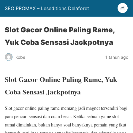
SEO PROMAX – Leseditions Delaforet
Slot Gacor Online Paling Rame,
Yuk Coba Sensasi Jackpotnya
Kobe
1 tahun ago
Slot Gacor Online Paling Rame, Yuk
Coba Sensasi Jackpotnya
Slot gacor online paling rame memang jadi magnet tersendiri bagi
para pencari sensasi dan cuan besar. Ketika sebuah game slot
ramai dimainkan, bukan hanya soal banyaknya pemain yang ikut
bertaruh, tapi juga tentang atmosfer kompetisi dan adrenalin yang