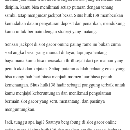
disiplin, kamu bisa menikmati setiap putaran dengan tenang
sambil tetap mengincar jackpot besar. Situs hulk138 memberikan
kemudahan dalam pengaturan deposit dan penarikan, mendukung
kamu untuk bermain dengan strategi yang matang.
Sensasi jackpot di slot gacor online paling rame ini bukan cuma
soal angka besar yang muncul di layar, tapi juga tentang
bagaimana kamu bisa merasakan thrill sejati dari permainan yang
penuh aksi dan kejutan. Setiap putaran adalah peluang emas yang
bisa mengubah hari biasa menjadi momen luar biasa penuh
kemenangan. Situs hulk138 hadir sebagai panggung terbaik untuk
kamu menjajal keberuntungan dan menikmati pengalaman
bermain slot gacor yang seru, menantang, dan pastinya
menguntungkan.
Jadi, tunggu apa lagi? Saatnya bergabung di slot gacor online
paling rame di situs hulk138 dan rasakan sendiri sensasi jackpot