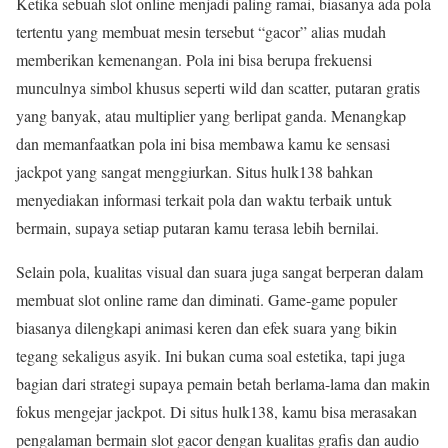
Ketika sebuah slot online menjadi paling ramai, biasanya ada pola
tertentu yang membuat mesin tersebut “gacor” alias mudah
memberikan kemenangan. Pola ini bisa berupa frekuensi
munculnya simbol khusus seperti wild dan scatter, putaran gratis
yang banyak, atau multiplier yang berlipat ganda. Menangkap
dan memanfaatkan pola ini bisa membawa kamu ke sensasi
jackpot yang sangat menggiurkan. Situs hulk138 bahkan
menyediakan informasi terkait pola dan waktu terbaik untuk
bermain, supaya setiap putaran kamu terasa lebih bernilai.
Selain pola, kualitas visual dan suara juga sangat berperan dalam
membuat slot online rame dan diminati. Game-game populer
biasanya dilengkapi animasi keren dan efek suara yang bikin
tegang sekaligus asyik. Ini bukan cuma soal estetika, tapi juga
bagian dari strategi supaya pemain betah berlama-lama dan makin
fokus mengejar jackpot. Di situs hulk138, kamu bisa merasakan
pengalaman bermain slot gacor dengan kualitas grafis dan audio