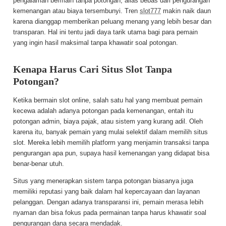
pengalaman bermain tanpa potongan, alias bebas dari pengurangan
kemenangan atau biaya tersembunyi. Tren
slot777
makin naik daun
karena dianggap memberikan peluang menang yang lebih besar dan
transparan. Hal ini tentu jadi daya tarik utama bagi para pemain
yang ingin hasil maksimal tanpa khawatir soal potongan.
Kenapa Harus Cari Situs Slot Tanpa
Potongan?
Ketika bermain slot online, salah satu hal yang membuat pemain
kecewa adalah adanya potongan pada kemenangan, entah itu
potongan admin, biaya pajak, atau sistem yang kurang adil. Oleh
karena itu, banyak pemain yang mulai selektif dalam memilih situs
slot. Mereka lebih memilih platform yang menjamin transaksi tanpa
pengurangan apa pun, supaya hasil kemenangan yang didapat bisa
benar-benar utuh.
Situs yang menerapkan sistem tanpa potongan biasanya juga
memiliki reputasi yang baik dalam hal kepercayaan dan layanan
pelanggan. Dengan adanya transparansi ini, pemain merasa lebih
nyaman dan bisa fokus pada permainan tanpa harus khawatir soal
pengurangan dana secara mendadak.