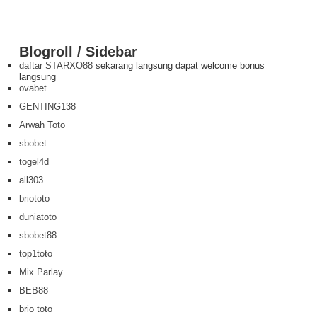
posted
in
Blogroll / Sidebar
daftar STARXO88
sekarang langsung dapat welcome bonus
langsung
ovabet
GENTING138
Arwah Toto
sbobet
togel4d
all303
briototo
duniatoto
sbobet88
top1toto
Mix Parlay
BEB88
brio toto