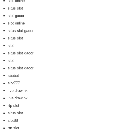
slot online
situs slot
slot gacor
slot online
situs slot gacor
situs slot
slot
situs slot gacor
slot
situs slot gacor
sbobet
slot777
live draw hk
live draw hk
rtp slot
situs slot
slot88
rtp slot