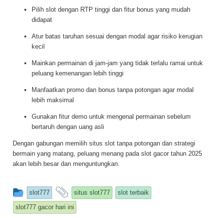
Pilih slot dengan RTP tinggi dan fitur bonus yang mudah
didapat
Atur batas taruhan sesuai dengan modal agar risiko kerugian
kecil
Mainkan permainan di jam-jam yang tidak terlalu ramai untuk
peluang kemenangan lebih tinggi
Manfaatkan promo dan bonus tanpa potongan agar modal
lebih maksimal
Gunakan fitur demo untuk mengenal permainan sebelum
bertaruh dengan uang asli
Dengan gabungan memilih situs slot tanpa potongan dan strategi
bermain yang matang, peluang menang pada slot gacor tahun 2025
akan lebih besar dan menguntungkan.
This
and
slot777
situs slot777
slot terbaik
entry
tagged
slot777 gacor hari ini
was