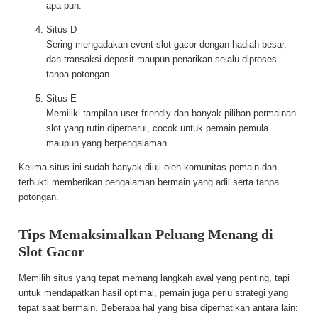
apa pun.
Situs D
Sering mengadakan event slot gacor dengan hadiah besar,
dan transaksi deposit maupun penarikan selalu diproses
tanpa potongan.
Situs E
Memiliki tampilan user-friendly dan banyak pilihan permainan
slot yang rutin diperbarui, cocok untuk pemain pemula
maupun yang berpengalaman.
Kelima situs ini sudah banyak diuji oleh komunitas pemain dan
terbukti memberikan pengalaman bermain yang adil serta tanpa
potongan.
Tips Memaksimalkan Peluang Menang di
Slot Gacor
Memilih situs yang tepat memang langkah awal yang penting, tapi
untuk mendapatkan hasil optimal, pemain juga perlu strategi yang
tepat saat bermain. Beberapa hal yang bisa diperhatikan antara lain: