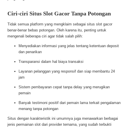
Ciri-ciri Situs Slot Gacor Tanpa Potongan
Tidak semua platform yang mengklaim sebagai situs slot gacor
benar-benar bebas potongan. Oleh karena itu, penting untuk
mengenali beberapa ciri agar tidak salah pilih:
Menyediakan informasi yang jelas tentang ketentuan deposit
dan penarikan
Transparansi dalam hal biaya transaksi
Layanan pelanggan yang responsif dan siap membantu 24
jam
Sistem pembayaran cepat tanpa delay yang merugikan
pemain
Banyak testimoni positif dari pemain lama terkait pengalaman
menang tanpa potongan
Situs dengan karakteristik ini umumnya juga menawarkan berbagai
jenis permainan slot dari provider ternama, yang sudah terbukti