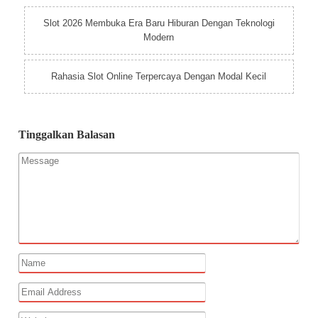
Slot 2026 Membuka Era Baru Hiburan Dengan Teknologi
Modern
Rahasia Slot Online Terpercaya Dengan Modal Kecil
Tinggalkan Balasan