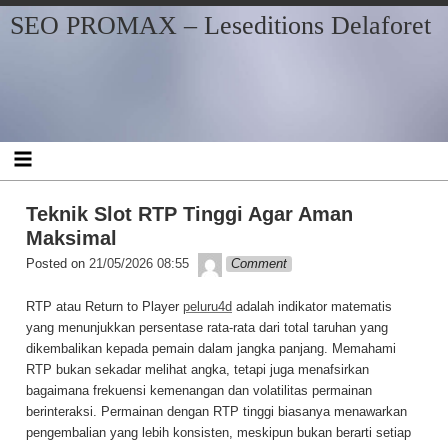
Skip
SEO PROMAX – Leseditions Delaforet
to
content
Teknik Slot RTP Tinggi Agar Aman
Maksimal
Kobe
Posted on
21/05/2026 08:55
Comment
RTP atau Return to Player
peluru4d
adalah indikator matematis
yang menunjukkan persentase rata-rata dari total taruhan yang
dikembalikan kepada pemain dalam jangka panjang. Memahami
RTP bukan sekadar melihat angka, tetapi juga menafsirkan
bagaimana frekuensi kemenangan dan volatilitas permainan
berinteraksi. Permainan dengan RTP tinggi biasanya menawarkan
pengembalian yang lebih konsisten, meskipun bukan berarti setiap