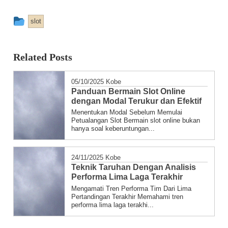
This
slot
entry
was
Related Posts
posted
in
05/10/2025
Kobe
Panduan Bermain Slot Online
dengan Modal Terukur dan Efektif
Menentukan Modal Sebelum Memulai
Petualangan Slot Bermain slot online bukan
hanya soal keberuntungan...
24/11/2025
Kobe
Teknik Taruhan Dengan Analisis
Performa Lima Laga Terakhir
Mengamati Tren Performa Tim Dari Lima
Pertandingan Terakhir Memahami tren
performa lima laga terakhi...