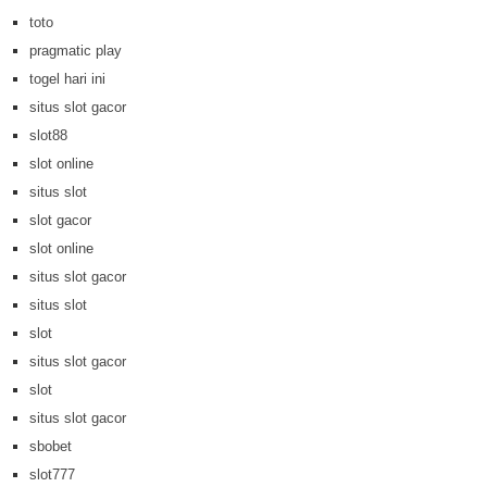
toto
pragmatic play
togel hari ini
situs slot gacor
slot88
slot online
situs slot
slot gacor
slot online
situs slot gacor
situs slot
slot
situs slot gacor
slot
situs slot gacor
sbobet
slot777