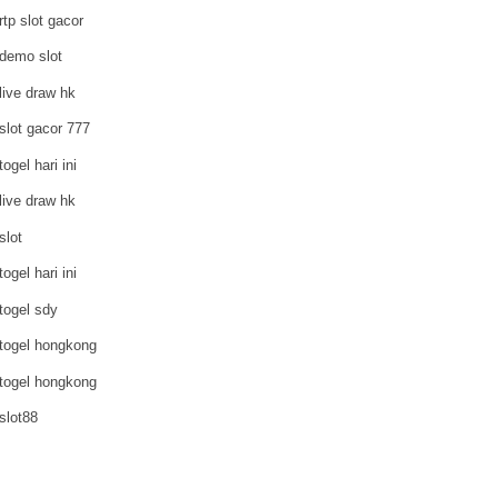
rtp slot gacor
demo slot
live draw hk
slot gacor 777
togel hari ini
live draw hk
slot
togel hari ini
togel sdy
togel hongkong
togel hongkong
slot88