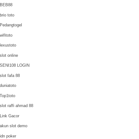
BEB88
brio toto
Pedangtogel
wifitoto
lexustoto
slot online
SENI108 LOGIN
slot fafa 88
duniatoto
Top1toto
slot raffi ahmad 88
Link Gacor
akun slot demo
idn poker