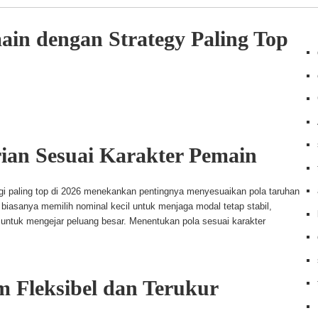
in dengan Strategy Paling Top
ian Sesuai Karakter Pemain
gi paling top di 2026 menekankan pentingnya menyesuaikan pola taruhan
biasanya memilih nominal kecil untuk menjaga modal tetap stabil,
untuk mengejar peluang besar. Menentukan pola sesuai karakter
 Fleksibel dan Terukur