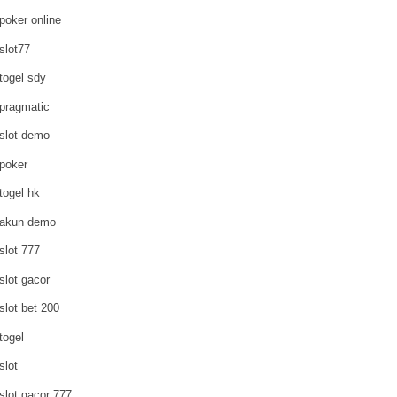
poker online
slot77
togel sdy
pragmatic
slot demo
poker
togel hk
akun demo
slot 777
slot gacor
slot bet 200
togel
slot
slot gacor 777