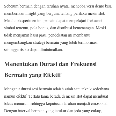
Sebelum bermain dengan taruhan nyata, mencoba versi demo bisa
memberikan insight yang berguna tentang perilaku mesin slot.
Melalui eksperimen ini, pemain dapat mempelajari frekuensi
simbol tertentu, pola bonus, dan distribusi kemenangan. Meski
tidak menjamin hasil pasti, pendekatan ini membantu
mengembangkan strategi bermain yang lebih terinformasi,
sehingga risiko dapat diminimalkan.
Menentukan Durasi dan Frekuensi
Bermain yang Efektif
Mengatur durasi sesi bermain adalah salah satu teknik sederhana
namun efektif. Terlalu lama berada di mesin slot dapat membuat
fokus menurun, sehingga keputusan taruhan menjadi emosional.
Dengan interval bermain yang terukur dan jeda yang cukup,