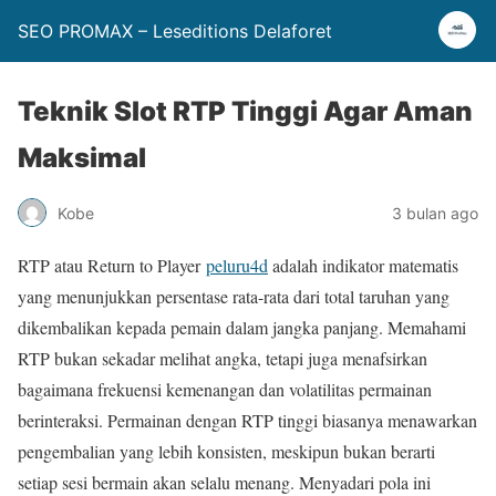
SEO PROMAX – Leseditions Delaforet
Teknik Slot RTP Tinggi Agar Aman
Maksimal
Kobe
3 bulan ago
RTP atau Return to Player
peluru4d
adalah indikator matematis
yang menunjukkan persentase rata-rata dari total taruhan yang
dikembalikan kepada pemain dalam jangka panjang. Memahami
RTP bukan sekadar melihat angka, tetapi juga menafsirkan
bagaimana frekuensi kemenangan dan volatilitas permainan
berinteraksi. Permainan dengan RTP tinggi biasanya menawarkan
pengembalian yang lebih konsisten, meskipun bukan berarti
setiap sesi bermain akan selalu menang. Menyadari pola ini